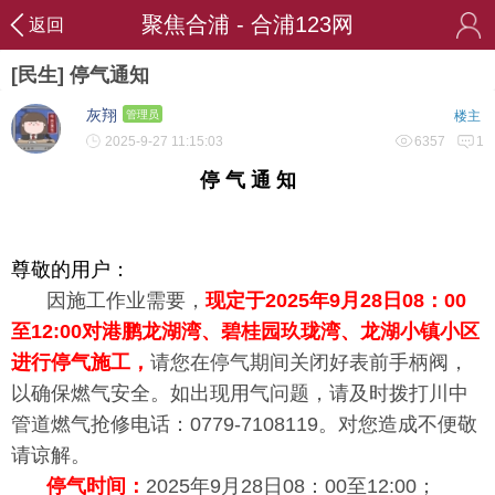
聚焦合浦 - 合浦123网
返回
[民生] 停气通知
灰翔
管理员
楼主
2025-9-27 11:15:03
6357
1
停 气 通 知
尊敬的用户：
因施工作业需要，
现定于2025年9月28日08：00
至12:00对港鹏龙湖湾、碧桂园玖珑湾、龙湖小镇小区
进行停气施工，
请您在停气期间关闭好表前手柄阀，
以确保燃气安全。如出现用气问题，请及时拨打川中
管道燃气抢修电话：0779-7108119。对您造成不便敬
请谅解。
停气时间：
2025年9月28日08：00至12:00；