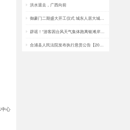
洪水退去，广西向前
御豪门二期盛大开工仪式 城东人居大城再启
辟谣！“游客因台风天气集体跑离银滩岸边”
合浦县人民法院发布执行悬赏公告【2026年第
体中心