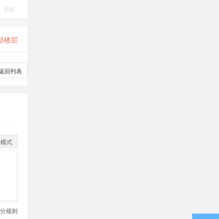
举报
部楼层
返回列表
级模式
分规则