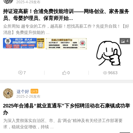
2025-4-29发布
持证迎高薪！合浦免费技能培训——网络创业、家务服务
员、母婴护理员、保育师开始...
众所周知 越专业的工作，越高薪！想找高薪工作？先提升自我！【好
消息】免费提升技能的 ...
4
7
0
9663
这个好
LV.5
2025-2-26发布
2025年合浦县“就业直通车”下乡招聘活动在石康镇成功举
办
为深入贯彻落实自治区、市、县“两会”精神及有关经济工作部署要
求，稳就业促增收，持续 ...