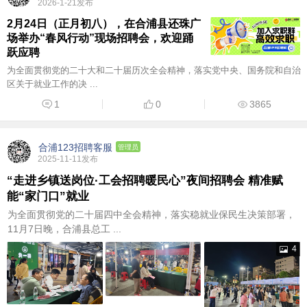
2026-1-21发布
2月24日（正月初八），在合浦县还珠广
场举办“春风行动”现场招聘会，欢迎踊
跃应聘
为全面贯彻党的二十大和二十届历次全会精神，落实党中央、国务院和自治
区关于就业工作的决 ...
1
0
3865
合浦123招聘客服
管理员
2025-11-11发布
“走进乡镇送岗位·工会招聘暖民心”夜间招聘会 精准赋
能“家门口”就业
为全面贯彻党的二十届四中全会精神，落实稳就业保民生决策部署，
11月7日晚，合浦县总工 ...
4